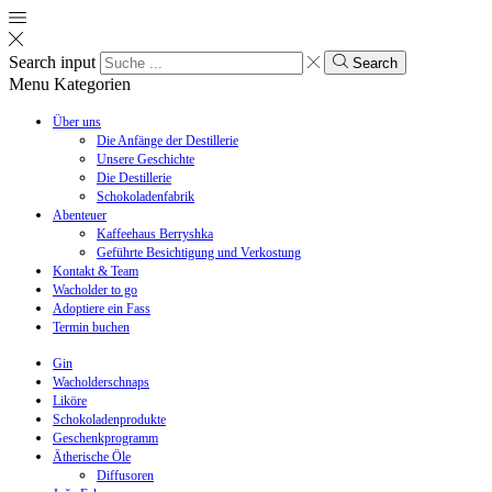
Search input
Search
Menu
Kategorien
Über uns
Die Anfänge der Destillerie
Unsere Geschichte
Die Destillerie
Schokoladenfabrik
Abenteuer
Kaffeehaus Berryshka
Geführte Besichtigung und Verkostung
Kontakt & Team
Wacholder to go
Adoptiere ein Fass
Termin buchen
Gin
Wacholderschnaps
Liköre
Schokoladenprodukte
Geschenkprogramm
Ätherische Öle
Diffusoren