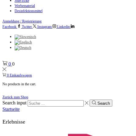
Jože-Ecke
Werbematerial
Desinfektionsmittel
Anmeldung / Registrierung
Facebook
Twitter
Instagram
Linkedin
0
0
0
Einkaufswagen
No products in the cart.
Zurück zum Shop
Search input
Search
Startseite
Erlebnisse