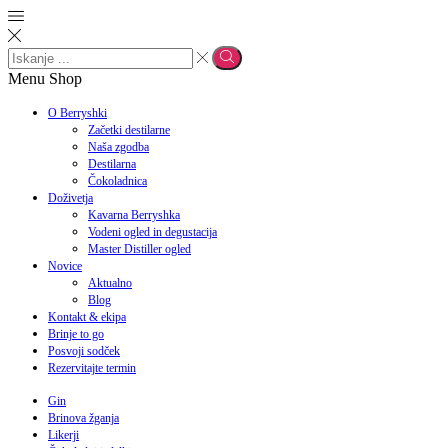
Menu
Shop
O Berryshki
Začetki destilarne
Naša zgodba
Destilarna
Čokoladnica
Doživetja
Kavarna Berryshka
Vodeni ogled in degustacija
Master Distiller ogled
Novice
Aktualno
Blog
Kontakt & ekipa
Brinje to go
Posvoji sodček
Rezervitajte termin
Gin
Brinova žganja
Likerji