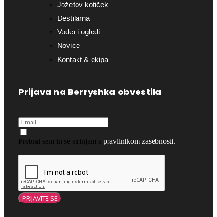
Jožetov kotiček
Destilarna
Vodeni ogledi
Novice
Kontakt & ekipa
Prijava na Berryshka obvestila
Prebral sem in se strinjam s
pravilnikom zasebnosti.
PRIJAVITE SE
Loading...