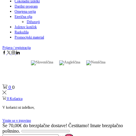
Čokoladni izdelki
Darilni program
Omejena serija
Eterična olja
Difuzorji
Jožetov kotiček
Razkužila
Promocijski material
Prijava / registracija
0
0
0
Košarica
V košarici ni izdelkov,
Vrnite se v trgovino
Še
70,00
€
do brezplačne dostave!
Čestitamo! Imate brezplačno
poštnino.